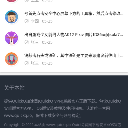
号首先点击安全中心屏幕下方的工具箱，然后点击修改密码，接着输入我们的新密码，然后点击确定，接着点击确认就可以了以下用苹果x中的6915版安全中心给大家演示一下1首先点击安全中
李四
05-25
出自游戏少女前线人物AK12 Pixiv 图片ID86画师sola7764画师ID 4图片如下电脑右键点击图片新标签页中打开链接然后保存到电脑手机点击图片，保存到手机如果APP点不开图片，用浏览器打开很高兴为你解答，满意请采纳，谢谢~；6464 × 4472点击图片放大，目前找到最高清的一
张三
05-25
镐敲击石头或铁矿，其中铁矿是主要来源建议前往山上寻找铁矿，以提高采集效率驯服甲龙甲龙采集铁矿的效率非常高，因此尽快驯服一头甲龙至关重要这将大大加快铁矿的采集速度使用精炼炉将采集
张三
05-25
关于本站
提供QuickQ加速器(QuickQ VPN)最新官方正版下载。包含QuickQ
安卓版官方APK、iOS版安装教程及使用指南。认准唯一官网
www.quickq.io，保障下载安全与账号稳定。
Copyright © 2022 本站由 www.quickq.io-QuickQ官网下载安卓/iOS官方