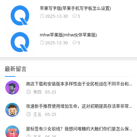
苹果写字版(苹果手机写字板怎么设置)
2025-12-30
5
mhw苹果版(mhw伙伴苹果版)
2025-12-30
5
最新留言
商店下载和安装版本多样性由于全民枪战在不同平台和渠道上发布，为了满足不同平台和用户的需求，开发商会推出多个。
李四
05-25
攻速新手推荐使用增加生命，这对初期提高存活率非常重要，可以根据战术策略来加点刀战玩法 全民枪战的刀锋战士模式是专门为刀战准备的在15分钟内，一方首先达到28杀，则结
王五
05-25
是标签有少女前线？我想问堆糖的大触们你们是怎么保存插画图片上传到网络不会模糊的这些都是扫描的或者各种牛逼照相机高清拍摄然后ps的想一下手机本来就照不清楚再用一下p图app像素就更低了截图什么的像素也特别低一般人用不上扫描仪，买个牛逼相机加镜头吧。
王五
05-25