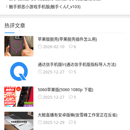
触手邪恶小游戏手机版(触手くんf_v103)
热评文章
苹果版脱壳(苹果脱壳插件怎么用)
2026-02-10
6
通达信手机版lr(通达信手机版指标导入方法)
2025-12-27
5
5060苹果版(5060 1080p 下载)
2025-12-27
5
大鲸直播有安卓版嘛(张雪峰工作室正在反省)
2025-12-29
5