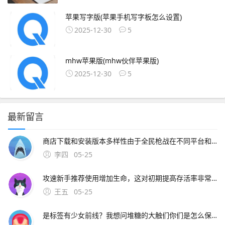
苹果写字版(苹果手机写字板怎么设置)
2025-12-30
5
mhw苹果版(mhw伙伴苹果版)
2025-12-30
5
最新留言
商店下载和安装版本多样性由于全民枪战在不同平台和渠道上发布，为了满足不同平台和用户的需求，开发商会推出多个。
李四
05-25
攻速新手推荐使用增加生命，这对初期提高存活率非常重要，可以根据战术策略来加点刀战玩法 全民枪战的刀锋战士模式是专门为刀战准备的在15分钟内，一方首先达到28杀，则结
王五
05-25
是标签有少女前线？我想问堆糖的大触们你们是怎么保存插画图片上传到网络不会模糊的这些都是扫描的或者各种牛逼照相机高清拍摄然后ps的想一下手机本来就照不清楚再用一下p图app像素就更低了截图什么的像素也特别低一般人用不上扫描仪，买个牛逼相机加镜头吧。