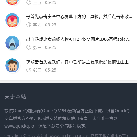
王五
05-25
号首先点击安全中心屏幕下方的工具箱，然后点击修改密码，接着输入我们的新密码，然后点击确定，接着点击确认就可以了以下用苹果x中的6915版安全中心给大家演示一下1首先点击安全中
李四
05-25
出自游戏少女前线人物AK12 Pixiv 图片ID86画师sola7764画师ID 4图片如下电脑右键点击图片新标签页中打开链接然后保存到电脑手机点击图片，保存到手机如果APP点不开图片，用浏览器打开很高兴为你解答，满意请采纳，谢谢~；6464 × 4472点击图片放大，目前找到最高清的一
张三
05-25
镐敲击石头或铁矿，其中铁矿是主要来源建议前往山上寻找铁矿，以提高采集效率驯服甲龙甲龙采集铁矿的效率非常高，因此尽快驯服一头甲龙至关重要这将大大加快铁矿的采集速度使用精炼炉将采集
张三
05-25
关于本站
提供QuickQ加速器(QuickQ VPN)最新官方正版下载。包含QuickQ
安卓版官方APK、iOS版安装教程及使用指南。认准唯一官网
www.quickq.io，保障下载安全与账号稳定。
Copyright © 2022 本站由 www.quickq.io-QuickQ官网下载安卓/iOS官方